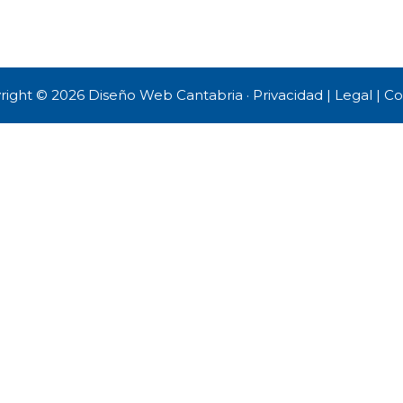
right © 2026
Diseño Web Cantabria
·
Privacidad
|
Legal
|
Co