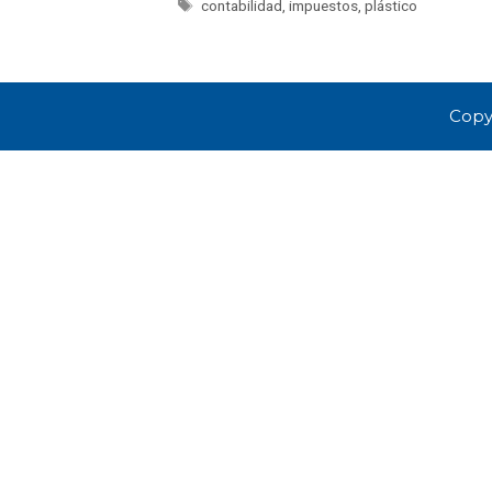
contabilidad
,
impuestos
,
plástico
Copy