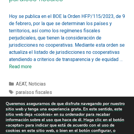
Hoy se publica en el BOE la Orden HFP/115/2023, de 9
de febrero, por la que se determinan los países y
territorios, así como los regímenes fiscales
perjudiciales, que tienen la consideración de
jurisdicciones no cooperativas. Mediante esta orden se
actualiza el listado de jurisdicciones no cooperativas
atendiendo a criterios de transparencia y de equidad …
Read more
AEAT
,
Noticias
paraísos fiscales
Queremos asegurarnos de que disfrute navegando por nuestro
sitio web y tenga una experiencia grata. En este sentido, este
sitio web deja «cookies» en su ordenador para recabar
información sobre el uso que hace de él. Haga clic en el botón
1
2
3
Siguiente →
«aceptar» para indicar que está de acuerdo con el uso de
cookies en este sitio web, o bien en el botón configurar, o