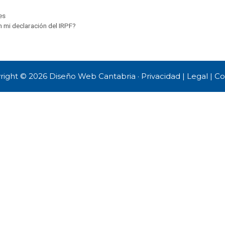
es
n mi declaración del IRPF?
right © 2026
Diseño Web Cantabria
·
Privacidad
|
Legal
|
Co