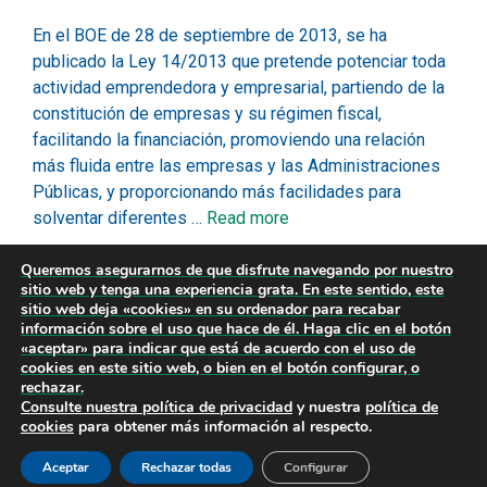
En el BOE de 28 de septiembre de 2013, se ha
publicado la Ley 14/2013 que pretende potenciar toda
actividad emprendedora y empresarial, partiendo de la
constitución de empresas y su régimen fiscal,
facilitando la financiación, promoviendo una relación
más fluida entre las empresas y las Administraciones
Públicas, y proporcionando más facilidades para
solventar diferentes …
Read more
Queremos asegurarnos de que disfrute navegando por nuestro
Noticias
sitio web y tenga una experiencia grata. En este sentido, este
sitio web deja «cookies» en su ordenador para recabar
administrativo
,
emprendedores
,
fiscal
,
jurídico
,
información sobre el uso que hace de él. Haga clic en el botón
laboral
,
Ley 14/2013
,
mercantil
«aceptar» para indicar que está de acuerdo con el uso de
cookies en este sitio web, o bien en el botón configurar, o
rechazar.
Consulte nuestra
política de privacidad
y nuestra
política de
cookies
para obtener más información al respecto.
Copyright © 2026
Diseño Web Cantabria
·
Privacidad
|
Aceptar
Rechazar todas
Legal
|
Cookies
Configurar