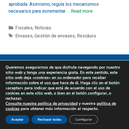
aprobada. Asimismo, regula los mecanismos
necesarios para incrementar …
Read more
Fiscales
,
Noticias
Envases
,
Gestión de envases
,
Residuos
Copyright © 2026
Diseño Web Cantabria
·
Privacidad
|
Queremos asegurarnos de que disfrute navegando por nuestro
Legal
|
Cookies
sitio web y tenga una experiencia grata. En este sentido, este
sitio web deja «cookies» en su ordenador para recabar
información sobre el uso que hace de él. Haga clic en el botón
«aceptar» para indicar que está de acuerdo con el uso de
cookies en este sitio web, o bien en el botón configurar, o
rechazar.
Consulte nuestra
política de privacidad
y nuestra
política de
cookies
para obtener más información al respecto.
Aceptar
Rechazar todas
Configurar