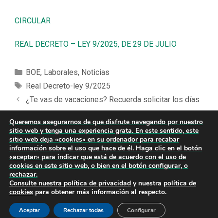
CIRCULAR
REAL DECRETO – LEY 9/2025, DE 29 DE JULIO
BOE
,
Laborales
,
Noticias
Real Decreto-ley 9/2025
¿Te vas de vacaciones? Recuerda solicitar los días
de cortesía de la Agencia Tributaria para evitar recibir
Queremos asegurarnos de que disfrute navegando por nuestro
notificaciones
sitio web y tenga una experiencia grata. En este sentido, este
sitio web deja «cookies» en su ordenador para recabar
REGLAMENTO VERI*FACTU, ENTRADA EN VIGOR
información sobre el uso que hace de él. Haga clic en el botón
DEL REAL DECRETO 1007/2023
«aceptar» para indicar que está de acuerdo con el uso de
cookies en este sitio web, o bien en el botón configurar, o
rechazar.
Consulte nuestra
política de privacidad
y nuestra
política de
cookies
para obtener más información al respecto.
Copyright © 2026
Diseño Web Cantabria
·
Privacidad
|
Aceptar
Rechazar todas
Legal
|
Cookies
Configurar